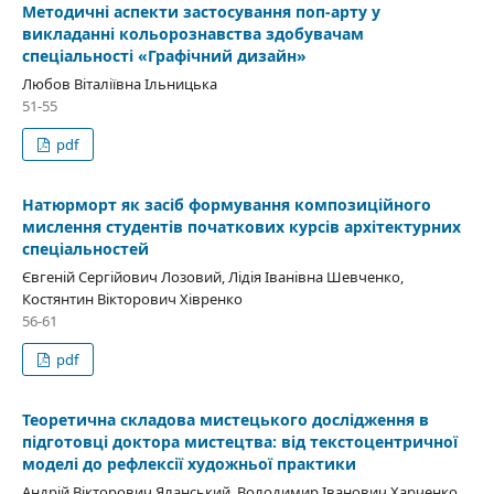
Методичні аспекти застосування поп-арту у
викладанні кольорознавства здобувачам
спеціальності «Графічний дизайн»
Любов Віталіївна Ільницька
51-55
pdf
Натюрморт як засіб формування композиційного
мислення студентів початкових курсів архітектурних
спеціальностей
Євгеній Сергійович Лозовий, Лідія Іванівна Шевченко,
Костянтин Вікторович Хівренко
56-61
pdf
Теоретична складова мистецького дослідження в
підготовці доктора мистецтва: від текстоцентричної
моделі до рефлексії художньої практики
Андрій Вікторович Яланський, Володимир Іванович Харченко