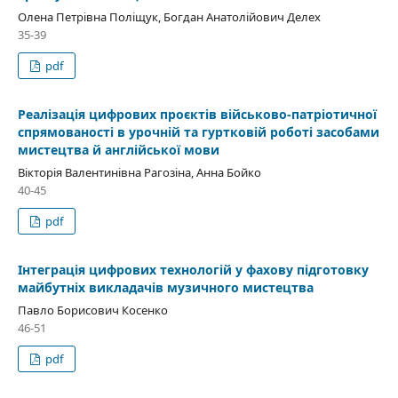
Олена Петрівна Поліщук, Богдан Анатолійович Делех
35-39
pdf
Реалізація цифрових проєктів військово-патріотичної
спрямованості в урочній та гуртковій роботі засобами
мистецтва й англійської мови
Вікторія Валентинівна Рагозіна, Анна Бойко
40-45
pdf
Інтеграція цифрових технологій у фахову підготовку
майбутніх викладачів музичного мистецтва
Павло Борисович Косенко
46-51
pdf