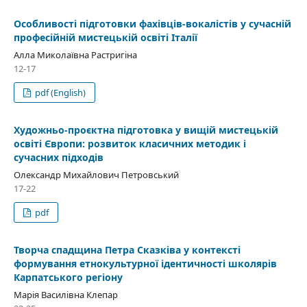
Особливості підготовки фахівців-вокалістів у сучасній
професійній мистецькій освіті Італії
Алла Миколаївна Растригіна
12-17
pdf (English)
Художньо-проєктна підготовка у вищій мистецькій
освіті Європи: розвиток класичних методик і
сучасних підходів
Олександр Михайлович Петровський
17-22
pdf
Творча спадщина Петра Сказківа у контексті
формування етнокультурної ідентичності школярів
Карпатського регіону
Марія Василівна Клепар