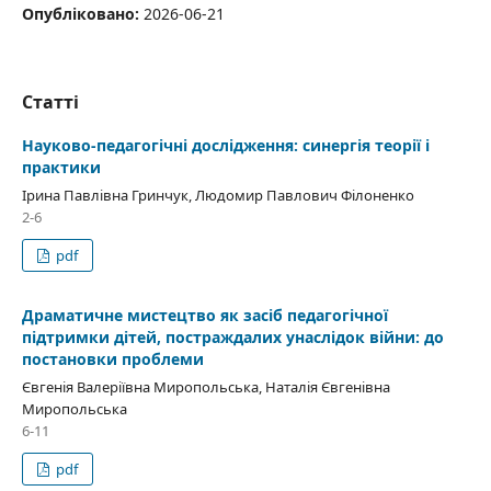
Опубліковано:
2026-06-21
Статті
Науково-педагогічні дослідження: синергія теорії і
практики
Ірина Павлівна Гринчук, Людомир Павлович Філоненко
2-6
pdf
Драматичне мистецтво як засіб педагогічної
підтримки дітей, постраждалих унаслідок війни: до
постановки проблеми
Євгенія Валеріївна Миропольська, Наталія Євгенівна
Миропольська
6-11
pdf