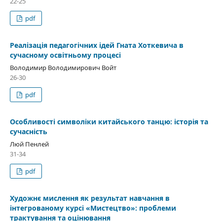
22-25
pdf
Реалізація педагогічних ідей Гната Хоткевича в
сучасному освітньому процесі
Володимир Володимирович Войт
26-30
pdf
Особливості символіки китайського танцю: історія та
сучасність
Люй Пенлей
31-34
pdf
Художнє мислення як результат навчання в
інтегрованому курсі «Мистецтво»: проблеми
трактування та оцінювання