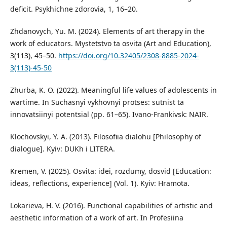
deficit. Psykhichne zdorovia, 1, 16–20.
Zhdanovych, Yu. M. (2024). Elements of art therapy in the
work of educators. Mystetstvo ta osvita (Art and Education),
3(113), 45–50.
https://doi.org/10.32405/2308-8885-2024-
3(113)-45-50
Zhurba, K. O. (2022). Meaningful life values of adolescents in
wartime. In Suchasnyi vykhovnyi protses: sutnist ta
innovatsiinyi potentsial (pp. 61–65). Ivano-Frankivsk: NAIR.
Klochovskyi, Y. A. (2013). Filosofiia dialohu [Philosophy of
dialogue]. Kyiv: DUKh i LITERA.
Kremen, V. (2025). Osvita: idei, rozdumy, dosvid [Education:
ideas, reflections, experience] (Vol. 1). Kyiv: Hramota.
Lokarieva, H. V. (2016). Functional capabilities of artistic and
aesthetic information of a work of art. In Profesiina