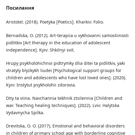
Посилання
Aristotel. (2018). Poetyka [Poetics]. Kharkiv: Folio.
Bernadska, O. (2012). Art-terapiia u vykhovanni samostiinosti
pidlitkiv [Art therapy in the education of adolescent
independence]. Kyiv: Shkilnyi svit.
Hrupy psykholohichnoi pidtrymky dlia ditei ta pidlitkiv, yaki
vtratyly blyzkykh liudei [Psychological support groups for
children and adolescents who have lost loved ones]. (2020).
Kyiv: Instytut psykholohii zdorovia.
Dity ta viina. Navchannia tekhnik ztsilennia [Children and
war. Teaching healing techniques]. (2022). Lviv: Halytska
Vydavnycha Spilka.
Drevitska, O. O. (2017). Emotional and behavioral disorders
in children of primary school age with borderline cognitive