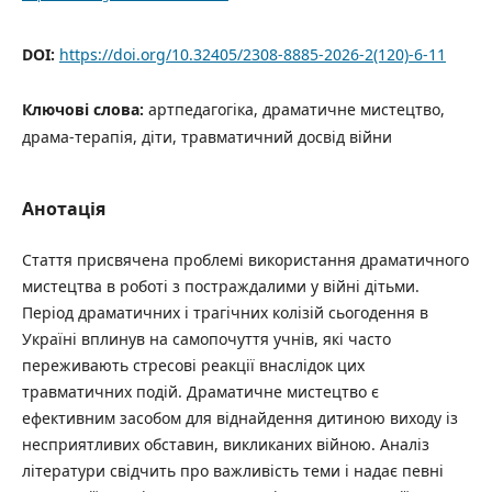
DOI:
https://doi.org/10.32405/2308-8885-2026-2(120)-6-11
Ключові слова:
артпедагогіка, драматичне мистецтво,
драма-терапія, діти, травматичний досвід війни
Анотація
Стаття присвячена проблемі використання драматичного
мистецтва в роботі з постраждалими у війні дітьми.
Період драматичних і трагічних колізій сьогодення в
Україні вплинув на самопочуття учнів, які часто
переживають стресові реакції внаслідок цих
травматичних подій. Драматичне мистецтво є
ефективним засобом для віднайдення дитиною виходу із
несприятливих обставин, викликаних війною. Аналіз
літератури свідчить про важливість теми і надає певні