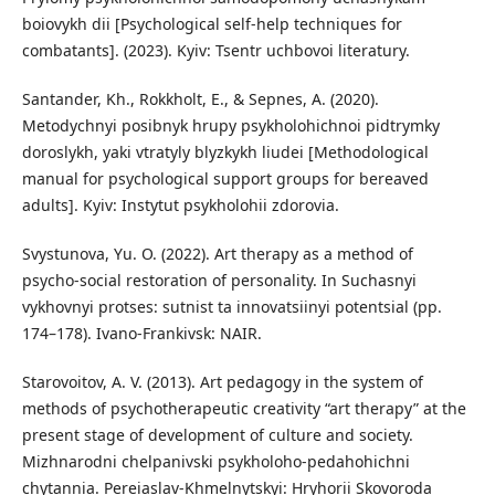
boiovykh dii [Psychological self-help techniques for
combatants]. (2023). Kyiv: Tsentr uchbovoi literatury.
Santander, Kh., Rokkholt, E., & Sepnes, A. (2020).
Metodychnyi posibnyk hrupy psykholohichnoi pidtrymky
doroslykh, yaki vtratyly blyzkykh liudei [Methodological
manual for psychological support groups for bereaved
adults]. Kyiv: Instytut psykholohii zdorovia.
Svystunova, Yu. O. (2022). Art therapy as a method of
psycho-social restoration of personality. In Suchasnyi
vykhovnyi protses: sutnist ta innovatsiinyi potentsial (pp.
174–178). Ivano-Frankivsk: NAIR.
Starovoitov, A. V. (2013). Art pedagogy in the system of
methods of psychotherapeutic creativity “art therapy” at the
present stage of development of culture and society.
Mizhnarodni chelpanivski psykholoho-pedahohichni
chytannia. Pereiaslav-Khmelnytskyi: Hryhorii Skovoroda