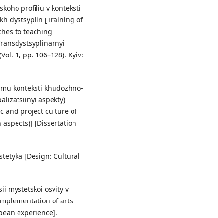
skoho profiliu v konteksti
h dystsyplin [Training of
ches to teaching
 Transdystsyplinarnyi
Vol. 1, pp. 106–128). Kyiv:
ovomu konteksti khudozhno-
balizatsiinyi aspekty)
ic and project culture of
 aspects)] [Dissertation
estetyka [Design: Cultural
ii mystetskoi osvity v
implementation of arts
opean experience].