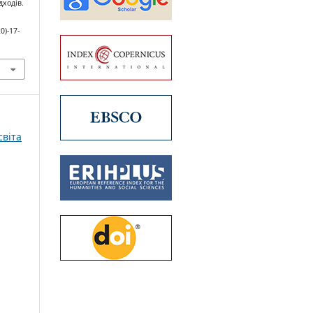
дходів.
0)-17-
світа