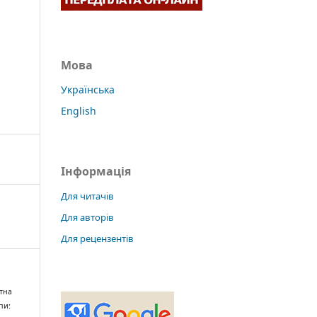
Мова
Українська
English
Інформація
Для читачів
Для авторів
Для рецензентів
ктна
пи: