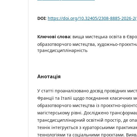
DOI:
https://doi.org/10.32405/2308-8885-2026-2(
Ключові слова:
вища мистецька освіта в Європ
образотворчого мистецтва, художньо-проєктна
трансдисциплінарність
Анотація
У статті проаналізовано досвід провідних мист
Франції та Італії щодо поєднання класичних 
образотворчого мистецтва із проєктно-орієн
магістерському рівні. Досліджено трансформа
трансдисциплінарний освітній простір, де оп
технік інтегрується з кураторськими практик
технологіями та соціальними проєктами. Вия