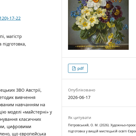
120)-17-22
і, магістр
 підготовка,
pdf
Опубліковано
ецьких ЗВО Австрії,
2026-06-17
методик вивчення
тованим навчанням на
цію моделі «майстерні» у
Як цитувати
анування класичних
Петровський, О. М. (2026). Художньо-проє
ами, цифровими
підготовка у вищій мистецькій освіті Євро
влено, що європейська