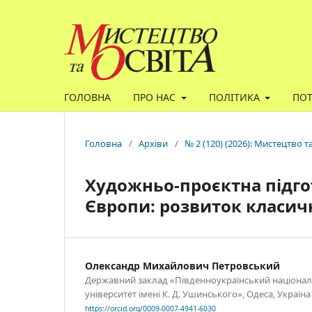
ГОЛОВНА
ПРО НАС
ПОЛІТИКА
ПО
Головна
/
Архіви
/
№ 2 (120) (2026): Мистецтво т
Художньо-проєктна підгот
Європи: розвиток класичн
Олександр Михайлович Петровський
Державний заклад «Південноукраїнський націонал
університет імені К. Д. Ушинського», Одеса, Україна
https://orcid.org/0009-0007-4941-6030