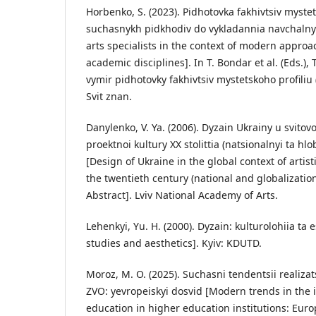
Horbenko, S. (2023). Pidhotovka fakhivtsiv mystet
suchasnykh pidkhodiv do vykladannia navchalnyk
arts specialists in the context of modern approa
academic disciplines]. In T. Bondar et al. (Eds.),
vymir pidhotovky fakhivtsiv mystetskoho profiliu (
Svit znan.
Danylenko, V. Ya. (2006). Dyzain Ukrainy u svit
proektnoi kultury XX stolittia (natsionalnyi ta hlo
[Design of Ukraine in the global context of artist
the twentieth century (national and globalization
Abstract]. Lviv National Academy of Arts.
Lehenkyi, Yu. H. (2000). Dyzain: kulturolohiia ta 
studies and aesthetics]. Kyiv: KDUTD.
Moroz, M. O. (2025). Suchasni tendentsii realizats
ZVO: yevropeiskyi dosvid [Modern trends in the 
education in higher education institutions: Eur