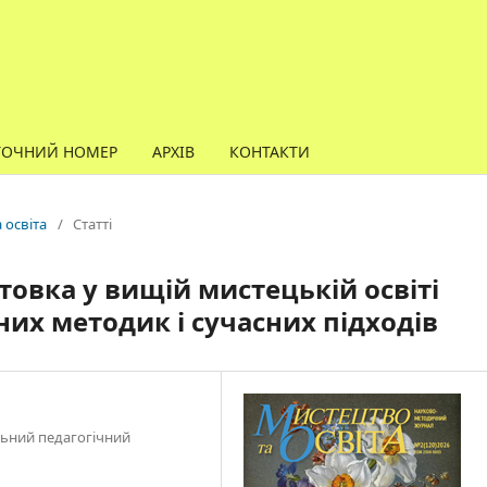
ТОЧНИЙ НОМЕР
АРХІВ
КОНТАКТИ
а освіта
/
Статті
овка у вищій мистецькій освіті
их методик і сучасних підходів
ьний педагогічний