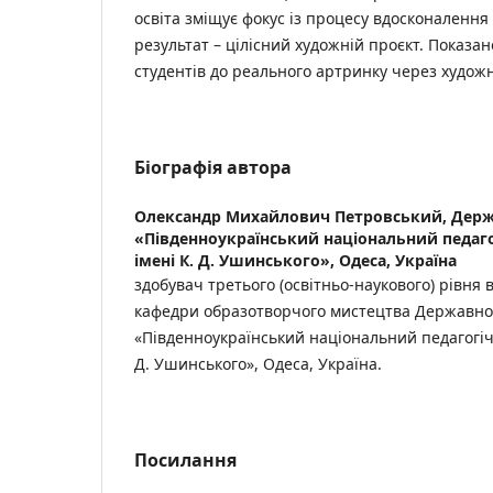
освіта зміщує фокус із процесу вдосконалення
результат – цілісний художній проєкт. Показа
студентів до реального артринку через художн
Біографія автора
Олександр Михайлович Петровський,
Держ
«Південноукраїнський національний педаго
імені К. Д. Ушинського», Одеса, Україна
здобувач третього (освітньо-наукового) рівня 
кафедри образотворчого мистецтва Державно
«Південноукраїнський національний педагогіч
Д. Ушинського», Одеса, Україна.
Посилання