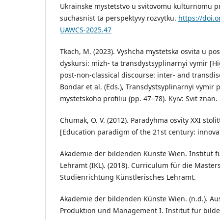
Ukrainske mystetstvo u svitovomu kulturnomu pros
suchasnist ta perspektyvy rozvytku.
https://doi.
UAWCS-2025.47
Tkach, M. (2023). Vyshcha mystetska osvita u p
dyskursi: mizh- ta transdystsyplinarnyi vymir [H
post-non-classical discourse: inter- and transdis
Bondar et al. (Eds.), Transdystsyplinarnyi vymir 
mystetskoho profiliu (pp. 47–78). Kyiv: Svit znan.
Chumak, O. V. (2012). Paradyhma osvity XXI stolitt
[Education paradigm of the 21st century: innovat
Akademie der bildenden Künste Wien. Institut f
Lehramt (IKL). (2018). Curriculum für die Master
Studienrichtung Künstlerisches Lehramt.
Akademie der bildenden Künste Wien. (n.d.). Au
Produktion und Management I. Institut für bild