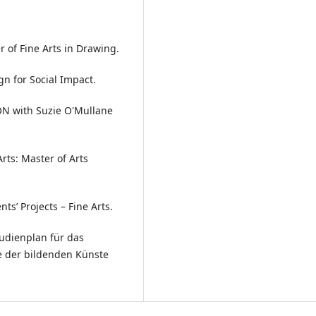
er of Fine Arts in Drawing.
ign for Social Impact.
ION with Suzie O'Mullane
Arts: Master of Arts
nts’ Projects – Fine Arts.
udienplan für das
 der bildenden Künste