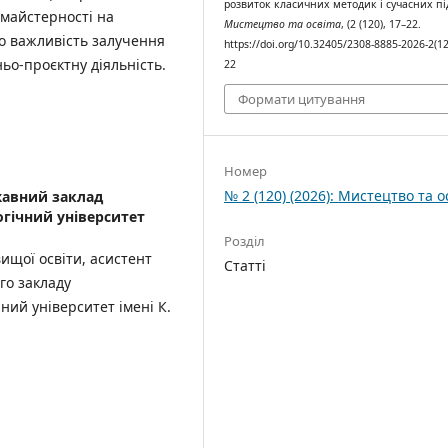
розвиток класичних методик і сучасних пі
 майстерності на
Мистецтво та освіта
, (2 (120), 17–22.
но важливість залучення
https://doi.org/10.32405/2308-8885-2026-2(12
ьо-проєктну діяльність.
22
Формати цитування
Номер
№ 2 (120) (2026): Мистецтво та о
авний заклад
гічний університет
Розділ
вищої освіти, асистент
Статті
го закладу
ний університет імені К.