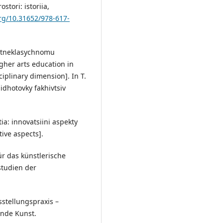
tori: istoriia,
org/10.31652/978-617-
ostneklasychnomu
igher arts education in
ciplinary dimension]. In T.
pidhotovky fakhivtsiv
ia: innovatsiini aspekty
ive aspects].
ür das künstlerische
studien der
sstellungspraxis –
ende Kunst.