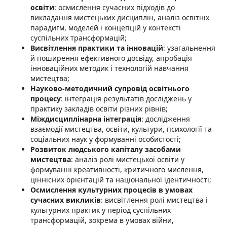
освіти
: осмислення сучасних підходів до
викладання мистецьких дисциплін, аналіз освітніх
парадигм, моделей і концепцій у контексті
суспільних трансформацій;
Висвітлення практики та інновацій
: узагальнення
й поширення ефективного досвіду, апробація
інноваційних методик і технологій навчання
мистецтва;
Науково-методичний супровід освітнього
процесу
: інтеграція результатів досліджень у
практику закладів освіти різних рівнів;
Міждисциплінарна інтеграція
: дослідження
взаємодії мистецтва, освіти, культури, психології та
соціальних наук у формуванні особистості;
Розвиток людського капіталу засобами
мистецтва
: аналіз ролі мистецької освіти у
формуванні креативності, критичного мислення,
ціннісних орієнтацій та національної ідентичності;
Осмислення культурних процесів в умовах
сучасних викликів
: висвітлення ролі мистецтва і
культурних практик у період суспільних
трансформацій, зокрема в умовах війни,