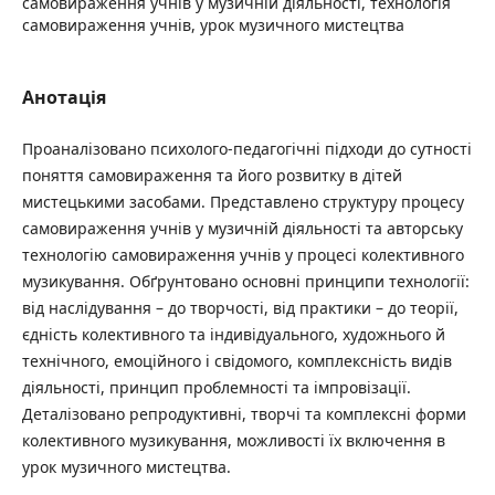
самовираження учнів у музичній діяльності, технологія
самовираження учнів, урок музичного мистецтва
Анотація
Проаналізовано психолого-педагогічні підходи до сутності
поняття самовираження та його розвитку в дітей
мистецькими засобами. Представлено структуру процесу
самовираження учнів у музичній діяльності та авторську
технологію самовираження учнів у процесі колективного
музикування. Обґрунтовано основні принципи технології:
від наслідування – до творчості, від практики – до теорії,
єдність колективного та індивідуального, художнього й
технічного, емоційного і свідомого, комплексність видів
діяльності, принцип проблемності та імпровізації.
Деталізовано репродуктивні, творчі та комплексні форми
колективного музикування, можливості їх включення в
урок музичного мистецтва.