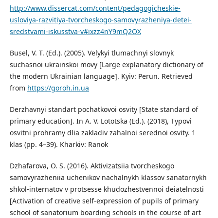
http://www.dissercat.com/content/pedagogicheskie-
usloviya-razvitiya-tvorcheskogo-samovyrazheniya-detei-
sredstvami-iskusstva-v#ixzz4nY9mQ2OX
Busel, V. T. (Ed.). (2005). Velykyi tlumachnyi slovnyk
suchasnoi ukrainskoi movy [Large explanatory dictionary of
the modern Ukrainian language]. Kyiv: Perun. Retrieved
from
https://goroh.in.ua
Derzhavnyi standart pochatkovoi osvity [State standard of
primary education]. In A. V. Lototska (Ed.). (2018), Typovi
osvitni prohramy dlia zakladiv zahalnoi serednoi osvity. 1
klas (pp. 4–39). Kharkiv: Ranok
Dzhafarova, O. S. (2016). Aktivizatsiia tvorcheskogo
samovyrazheniia uchenikov nachalnykh klassov sanatornykh
shkol-internatov v protsesse khudozhestvennoi deiatelnosti
[Activation of creative self-expression of pupils of primary
school of sanatorium boarding schools in the course of art