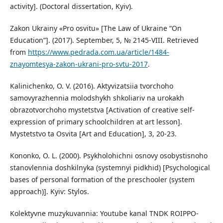
activity]. (Doctoral dissertation, Kyiv).
Zakon Ukrainy «Pro osvitu» [The Law of Ukraine “On
Education”]. (2017). September, 5, № 2145-VIII. Retrieved
from
https://www.pedrada.com.ua/article/1484-
znayomtesya-zakon-ukrani-pro-svtu-2017
.
Kalinichenko, O. V. (2016). Aktyvizatsiia tvorchoho
samovyrazhennia molodshykh shkoliariv na urokakh
obrazotvorchoho mystetstva [Activation of creative self-
expression of primary schoolchildren at art lesson].
Mystetstvo ta Osvita [Art and Education], 3, 20-23.
Kononko, O. L. (2000). Psykholohichni osnovy osobystisnoho
stanovlennia doshkilnyka (systemnyi pidkhid) [Psychological
bases of personal formation of the preschooler (system
approach)]. Kyiv: Stylos.
Kolektyvne muzykuvannia: Youtube kanal TNDK ROIPPO-