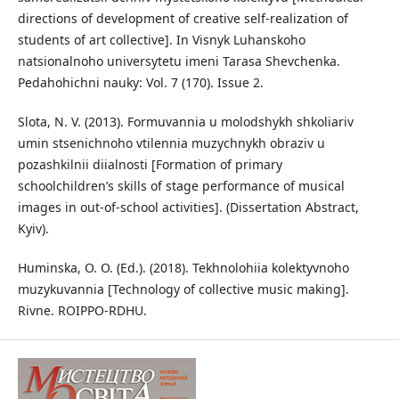
directions of development of creative self-realization of
students of art collective]. In Visnyk Luhanskoho
natsionalnoho universytetu imeni Tarasa Shevchenka.
Pedahohichni nauky: Vol. 7 (170). Issue 2.
Slota, N. V. (2013). Formuvannia u molodshykh shkoliariv
umin stsenichnoho vtilennia muzychnykh obraziv u
pozashkilnii diialnosti [Formation of primary
schoolchildren’s skills of stage performance of musical
images in out-of-school activities]. (Dissertation Abstract,
Kyiv).
Huminska, O. O. (Ed.). (2018). Tekhnolohiia kolektyvnoho
muzykuvannia [Technology of collective music making].
Rivne. ROIPPO-RDHU.