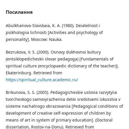
Посилання
Abulkhanova-Slavskaia, K. A. (1980). Deiatelnost i
psikhologiia lichnosti [Activities and psychology of
personality]. Moscow: Nauka.
Bezrukova, V. S. (2000). Osnovy dukhovnoi kultury
(entsiklopedicheskii slovar pedagoga) [Fundamentals of
spiritual culture (encyclopaedic dictionary of the teacher)].
Ekaterinburg. Retrieved from
https://spiritual_culture.academic.ru/
Brikunova, S. S. (2005). Pedagogicheskie uslovia razvytyiia
tvorcheskogo samovyrazheniia detei sredstvami iskusstva v
sisteme nachalnogo obrazovaniia [Pedagogical conditions of
development of creative self-expression of children by
means of art in system of primary education]. (Doctoral
dissertation, Rostov-na-Donu). Retrieved from