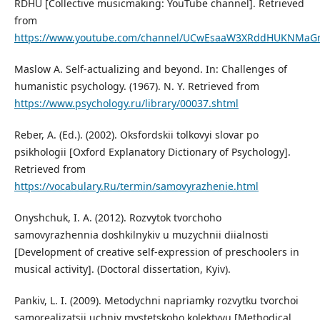
RDHU [Collective musicmaking: YouTube channel]. Retrieved
from
https://www.youtube.com/channel/UCwEsaaW3XRddHUKNMaG
Maslow A. Self-actualizing and beyond. In: Challenges of
humanistic psychology. (1967). N. Y. Retrieved from
https://www.psychology.ru/library/00037.shtml
Reber, A. (Ed.). (2002). Oksfordskii tolkovyi slovar po
psikhologii [Oxford Explanatory Dictionary of Psychology].
Retrieved from
https://vocabulary.Ru/termin/samovyrazhenie.html
Onyshchuk, I. A. (2012). Rozvytok tvorchoho
samovyrazhennia doshkilnykiv u muzychnii diialnosti
[Development of creative self-expression of preschoolers in
musical activity]. (Doctoral dissertation, Kyiv).
Pankiv, L. I. (2009). Metodychni napriamky rozvytku tvorchoi
samorealizatsii uchniv mystetskoho kolektyvu [Methodical