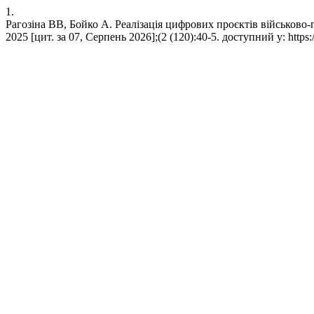
1.
Рагозіна ВВ, Бойко А. Реалізація цифрових проєктів військово-п
2025 [цит. за 07, Серпень 2026];(2 (120):40-5. доступний у: https: