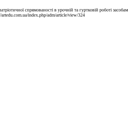
атріотичної спрямованості в урочній та гуртковій роботі засобам
//artedu.com.ua/index.php/adm/article/view/324