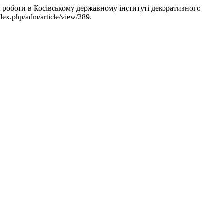
ої роботи в Косівському державному інституті декоративного
dex.php/adm/article/view/289.