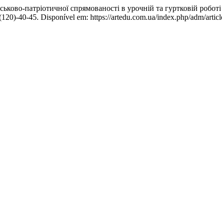
ьково-патріотичної спрямованості в урочній та гуртковій роботі
120)-40-45. Disponível em: https://artedu.com.ua/index.php/adm/artic