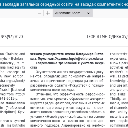
закладів загальної середньої освіти на засадах компетентнісно