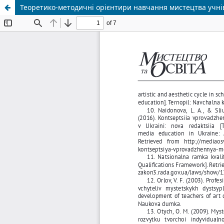
Теоретико-методичні орієнтири навчання мистецтва учнів 