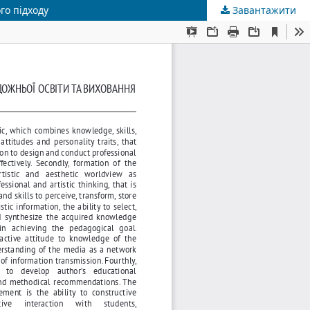
го підходу
Завантажити